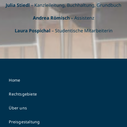
Julia Stiedl
– Kanzleileitung, Buchhaltung, Grundbuch
Andrea Römisch
– Assistenz
Laura Pospichal
– Studentische Mitarbeiterin
Home
Rechtsgebiete
Über uns
Preisgestaltung